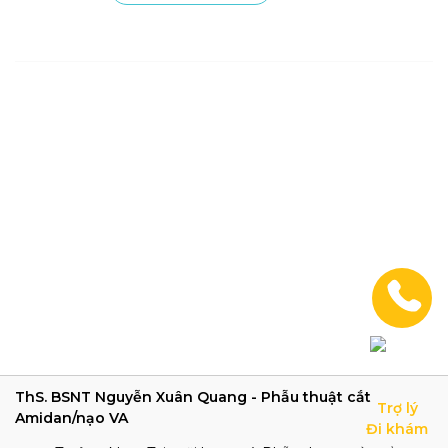
ThS. BSNT Nguyễn Xuân Quang - Phẫu thuật cắt
Trợ lý

Amidan/nạo VA
Đi khám