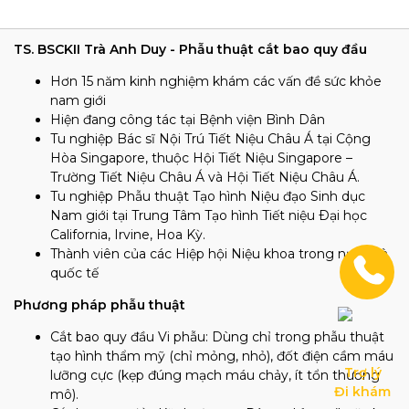
TS. BSCKII Trà Anh Duy - Phẫu thuật cắt bao quy đầu
Hơn 15 năm kinh nghiệm khám các vấn đề sức khỏe
nam giới
Hiện đang công tác tại Bệnh viện Bình Dân
Tu nghiệp Bác sĩ Nội Trú Tiết Niệu Châu Á tại Cộng
Hòa Singapore, thuộc Hội Tiết Niệu Singapore –
Trường Tiết Niệu Châu Á và Hội Tiết Niệu Châu Á.
Tu nghiệp Phẫu thuật Tạo hình Niệu đạo Sinh dục
Nam giới tại Trung Tâm Tạo hình Tiết niệu Ðại học
California, Irvine, Hoa Kỳ.
Thành viên của các Hiệp hội Niệu khoa trong nước và
quốc tế
Phương pháp phẫu thuật
Cắt bao quy đầu Vi phẫu: D
ùng chỉ trong phẫu thuật
tạo hình thẩm mỹ (chỉ mỏng, nhỏ), đốt điện cầm máu
Trợ lý

lưỡng cực (kẹp đúng mạch máu chảy, ít tổn thương
Đi khám
mô).