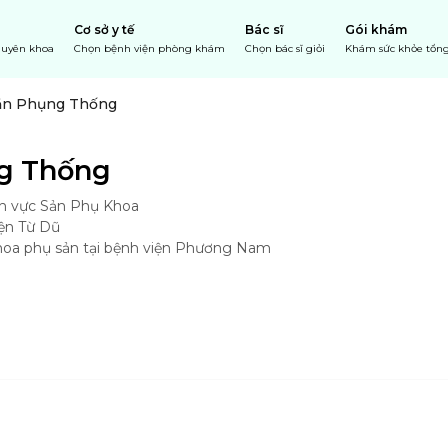
Cơ sở y tế
Bác sĩ
Gói khám
chuyên khoa
Chọn bệnh viện phòng khám
Chọn bác sĩ giỏi
Khám sức khỏe tổng
ăn Phụng Thống
g Thống 
h vực Sản Phụ Khoa

n Từ Dũ

oa phụ sản tại bệnh viện Phương Nam