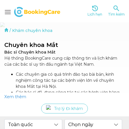
Lịch hẹn
Tìm kiếm
/
Khám chuyên khoa
Chuyên khoa Mắt
Bác sĩ Chuyên khoa Mắt
Hệ thống BookingCare cung cấp thông tin và lịch khám
của các bác sĩ uy tín đầu ngành tại Việt Nam.
Các chuyên gia có quá trình đào tạo bài bản, kinh
nghiệm công tác tại các bệnh viện lớn về chuyên
khoa Mắt tại Hà Nội.
Các bác sĩ đã, đang công tác tại các bệnh viện hàng
Xem thêm
đầu như Bệnh viện Mắt Trung ương, Viện Y học Hàng
không - Không quân, Bệnh viện Mắt Quốc tế DND...
Trợ lý Đi khám
Được nhà nước công nhận các danh hiệu Thầy thuốc
nhân dân, thầy thuốc ưu tú, bác sĩ cao cấp,...
Toàn quốc
Chọn ngày
Các bệnh về mắt