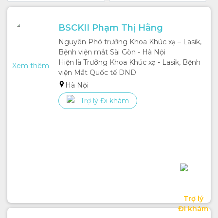
Tật khúc xạ
Cận thị
BSCKII Phạm Thị Hằng
Nhược thị
Nguyên Phó trưởng Khoa Khúc xạ – Lasik, 
Viễn thị
Bệnh viện mắt Sài Gòn - Hà Nội 

Lão thị
Hiện là Trưởng Khoa Khúc xạ - Lasik, Bệnh 
Loạn thị
Xem thêm
viện Mắt Quốc tế DND
Các rối loạn về mắt
Hà Nội
Hội chứng khô mắt
Trợ lý Đi khám
Rối loạn ở hốc mắt
Rối loạn tuyến lệ
Tăng nhãn áp
Các bệnh lí khác về mắt
Lác mắt
Viêm giác mạc
Đục thủy tinh thể
Dịch kính võng mạc
Trợ lý

Bong võng mạc
Đi khám
Bệnh thoái hóa hoàng điểm tuổi già