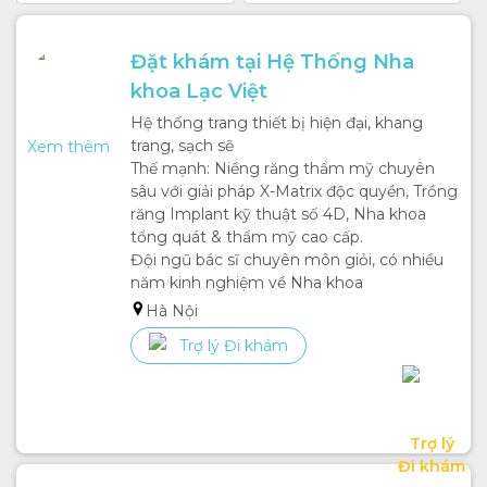
Hàn răng
Điều trị tủy
Đặt khám tại Hệ Thống Nha 
Điều trị Viêm nha chu
Bọc răng sứ
khoa Lạc Việt 
Làm răng giả
Hệ thống trang thiết bị hiện đại, khang 
Dán sứ Veneer
trang, sạch sẽ

Xem thêm
Niềng răng (nắn chỉnh răng)
Thế mạnh: Niềng răng thẩm mỹ chuyên 
sâu với giải pháp X-Matrix độc quyền, Trồng 
răng Implant kỹ thuật số 4D, Nha khoa 
tổng quát & thẩm mỹ cao cấp. 

Đội ngũ bác sĩ chuyên môn giỏi, có nhiều 
năm kinh nghiệm về Nha khoa
Hà Nội
Trợ lý Đi khám
Trợ lý

Đi khám