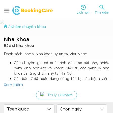
Lịch hẹn
Tìm kiếm
/
Khám chuyên khoa
Nha khoa
Bác sĩ Nha khoa
Danh sách bác sĩ Nha khoa uy tín tại Việt Nam:
Các chuyên gia có quá trình đào tạo bài bản, nhiều
năm kinh nghiệm và khám, điều trị các bệnh lý nha
khoa và răng thẩm mỹ tại Hà Nội.
Các bác sĩ đã hoặc đang công tác tại các bệnh viện,
phòng khám nha khoa uy tín, với các trang thiết bị
Xem thêm
hiện đại.
Trợ lý Đi khám
Khám tư vấn, điều trị các bệnh lý về răng, làm răng
thẩm mỹ
Toàn quốc
Chọn ngày
Nhổ răng