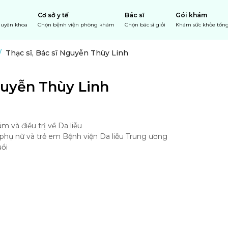
Cơ sở y tế
Bác sĩ
Gói khám
chuyên khoa
Chọn bệnh viện phòng khám
Chọn bác sĩ giỏi
Khám sức khỏe tổng
/
Thạc sĩ, Bác sĩ Nguyễn Thùy Linh
Nguyễn Thùy Linh
và điều trị về Da liễu

phụ nữ và trẻ em Bệnh viện Da liễu Trung ương

uổi