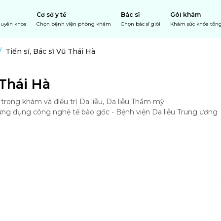
Cơ sở y tế
Bác sĩ
Gói khám
chuyên khoa
Chọn bệnh viện phòng khám
Chọn bác sĩ giỏi
Khám sức khỏe tổng
/
Tiến sĩ, Bác sĩ Vũ Thái Hà
 Thái Hà
rong khám và điều trị Da liễu, Da liễu Thẩm mỹ 

ng dụng công nghệ tế bào gốc - Bệnh viện Da liễu Trung ương 