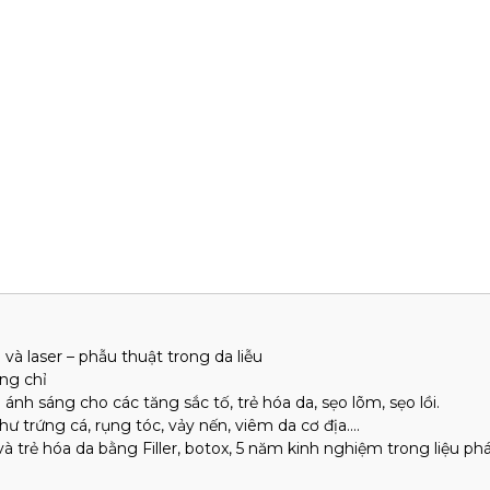
à laser – phẫu thuật trong da liễu
ng chỉ
u ánh sáng cho các tăng sắc tố, trẻ hóa da, sẹo lõm, sẹo lồi.
ư trứng cá, rụng tóc, vảy nến, viêm da cơ địa....
trẻ hóa da bằng Filler, botox, 5 năm kinh nghiệm trong liệu ph