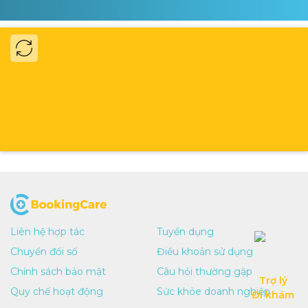
sớm các bệnh lý đang trong giai đoạn tiềm ẩn, qua đó
có thể chẩn đoán các nguy cơ tiềm ẩn của nhiều bệnh
nguy hiểm về tim mạch, rối loạn chức năng hô hấp,
ung thư phổi, dạ dày, vòm họng hay các bệnh viêm
gan siêu vi…
Khám sức khỏe định kỳ có ý nghĩa đặc biệt quan trọng
trong việc phát hiện các bệnh ung thư - căn bệnh hầu
như không có triệu chứng ở giai đoạn khởi phát.
Liên hệ hợp tác
Tuyển dụng
Chuyển đổi số
Điều khoản sử dụng
Chính sách bảo mật
Câu hỏi thường gặp
Trợ lý

Quy chế hoạt động
Sức khỏe doanh nghiệp
Đi khám