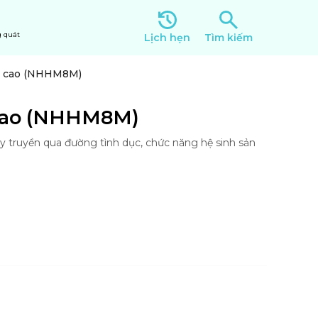
 quát
Lịch hẹn
Tìm kiếm
g cao (NHHM8M)
 cao (NHHM8M)
truyền qua đường tình dục, chức năng hệ sinh sản 