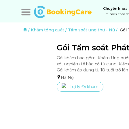
Chuyên khoa
Tìm bác sĩ theo 
/
Khám tổng quát
/
Tầm soát ung thư
-
Nữ
/
Gói 
Gói Tầm soát Phát
Gói khám bao gồm: Khám Ung bướu, P
xét nghiệm tế bào cổ tử cung; Kiểm 
Gói khám áp dụng từ 18 tuổi trở lên
Hà Nội
Trợ lý Đi khám