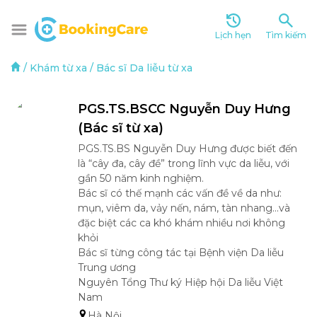
Lịch hẹn
Tìm kiếm
/
Khám từ xa
/
Bác sĩ Da liễu từ xa
PGS.TS.BSCC Nguyễn Duy Hưng 
(Bác sĩ từ xa)
PGS.TS.BS Nguyễn Duy Hưng được biết đến 
là “cây đa, cây đề” trong lĩnh vực da liễu, với 
gần 50 năm kinh nghiệm.

Bác sĩ có thế mạnh các vấn đề về da như: 
mụn, viêm da, vảy nến, nám, tàn nhang...và 
đặc biệt các ca khó khám nhiều nơi không 
khỏi

Bác sĩ từng công tác tại Bệnh viện Da liễu 
Trung ương

Nguyên Tổng Thư ký Hiệp hội Da liễu Việt 
Nam
Hà Nội