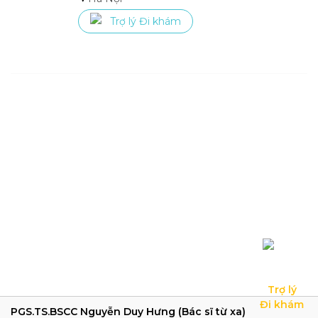
Trợ lý Đi khám
Trợ lý

Đi khám
PGS.TS.BSCC Nguyễn Duy Hưng (Bác sĩ từ xa)