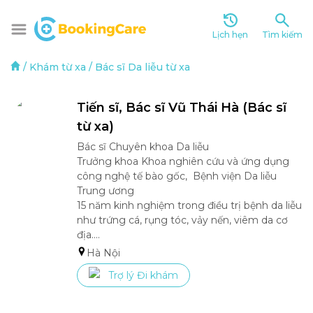
Lịch hẹn
Tìm kiếm
/
Khám từ xa
/
Bác sĩ Da liễu từ xa
Tiến sĩ, Bác sĩ Vũ Thái Hà (Bác sĩ 
từ xa)
Bác sĩ Chuyên khoa Da liễu

Trưởng khoa Khoa nghiên cứu và ứng dụng 
công nghệ tế bào gốc,  Bệnh viện Da liễu 
Trung ương

15 năm kinh nghiệm trong điều trị bệnh da liễu 
như trứng cá, rụng tóc, vảy nến, viêm da cơ 
địa....
Hà Nội
Trợ lý Đi khám