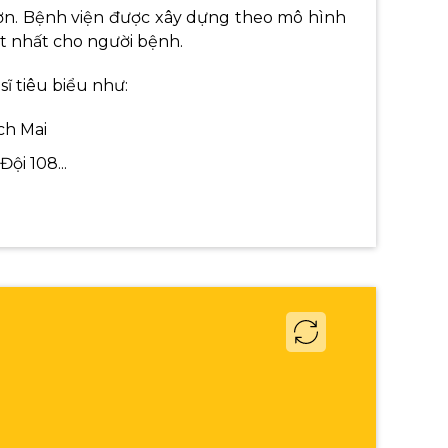
Sơn. Bệnh viện được xây dựng theo mô hình
ốt nhất cho người bệnh.
ĩ tiêu biểu như:
ch Mai
ội 108...
ục vụ thăm khám cho người bệnh: Máy chụp
 mạnh của bệnh viện, bệnh nhân có thể yên
).