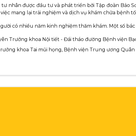
tế tư nhân được đầu tư và phát triển bởi Tập đoàn Bảo 
 việc mang lại trải nghiệm và dịch vụ khám chữa bệnh t
người có nhiều năm kinh nghiệm thăm khám. Một số bác s
yên Trưởng khoa Nội tiết - Đái tháo đường Bệnh viện Bạ
Trưởng khoa Tai mũi họng, Bệnh viện Trung ương Quân Đ
u tư hệ thống trang thiết bị chuyên sâu, hiện đại ph
ner, Máy siêu âm 4D,... Vì vậy với các chuyên khoa thế
áng Hà Nội
(Số 52 Nguyễn Chí Thanh - Đống Đa - Hà Nội