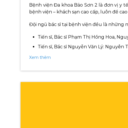
Bệnh viện Đa khoa Bảo Sơn 2 là đơn vị y 
bệnh viện – khách sạn cao cấp, luôn đề cao
Đội ngũ bác sĩ tại bệnh viện đều là những 
Tiến sĩ, Bác sĩ Phạm Thị Hồng Hoa, Ngu
Tiến sĩ, Bác sĩ Nguyễn Văn Lý: Nguyên 
Xem thêm
Bên cạnh đó, bệnh viện còn chú trọng đầ
cộng hưởng từ 1.5Tesla, máy chụp CT-Scan
tâm khi lựa chọn thăm khám tại đây.
Địa chỉ:
Số 52 Nguyễn Chí Thanh Phường L
Thời gian làm việc:
Thứ 2 đến thứ 7
Từ 7h30 đến 16h30