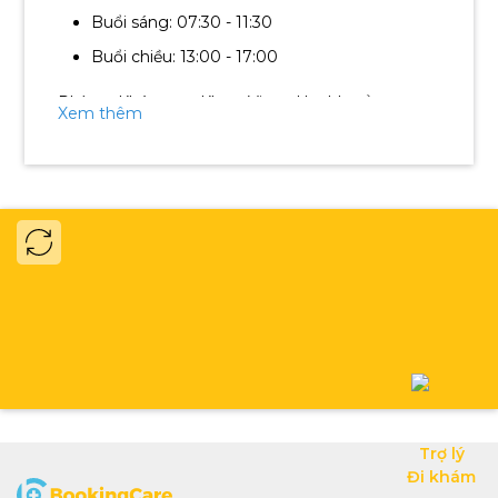
Buổi sáng: 07:30 - 11:30
Buổi chiều: 13:00 - 17:00
Phòng Khám Đa Khoa Vigor Health nằm trong
Xem thêm
top 6 phòng khám đạt chuẩn chất lượng trong
đợt kiểm tra năm 2019 của Sở Y Tế TP.HCM với
thang điểm 4.13/5.00.
Phòng Khám Đa Khoa Vigor Health được thành
lập từ năm 2010, với nhiều năm kinh nghiệm
trong việc chăm sóc, thăm khám sức khỏe và
chữa bệnh đã tạo được uy tín, sự tin tưởng đến
khách hàng cá nhân, các doanh nghiệp lớn trong
và ngoài nước. Phòng Khám Đa Khoa Vigor
Health đem lại sự khác biệt với:
Đội ngũ Bác sĩ giỏi với chuyên môn cao và
nhiều năm kinh nghiệm tại các bệnh viện lớn
như Bệnh viện Chợ Rẫy, Bệnh viện Đại học Y
Trợ lý

Dược, Bệnh viện Từ Dũ, Bệnh viện Hùng
Đi khám
Vương,...