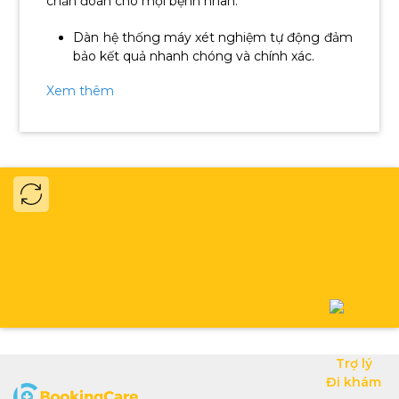
chẩn đoán cho mọi bệnh nhân.
Dàn hệ thống máy xét nghiệm tự động đảm
bảo kết quả nhanh chóng và chính xác.
Sử dụng kỹ thuật lấy máu chân không -
Xem thêm
giảm cảm giác đau, giảm nguy cơ vỡ ven và
vỡ hồng cầu.
Danh mục xét nghiệm đa dạng phục vụ
theo từng nhu cầu thăm khám, kiểm tra sức
khỏe.
Mạng lưới cơ sở lấy mẫu xét nghiệm rộng
lớn trên các quận và một số tỉnh thành miền
nam Việt Nam - thuận tiện cho việc di
chuyển.
Các kết quả trong phòng thí nghiệm được
quản lý thông qua hệ thống nội kiểm (IQC)
và ngoại kiểm (EQC) giúp quá trình xét
nghiệm và trả kết quả được chính xác.
Trợ lý

Đi khám
Trung tâm xét nghiệm Diag Laboratories được