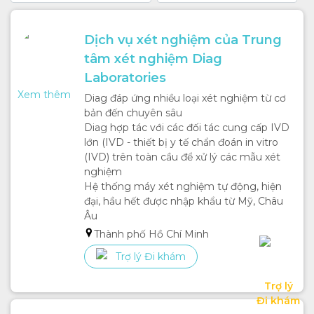
- Trung tâm Xét nghiệm Happiny
- Trung tâm Công nghệ Y khoa DNA
Dịch vụ xét nghiệm của Trung 
- ...
tâm xét nghiệm Diag 
Laboratories
Lợi ích của dịch vụ đặt lịch xét nghiệm tại nhà qua
BookingCare
Xem thêm
Diag đáp ứng nhiều loại xét nghiệm từ cơ 
bản đến chuyên sâu

- Đảm bảo an toàn: Xét nghiệm tại nhà giúp bạn hạn
Diag hợp tác với các đối tác cung cấp IVD 
chế đi lại và tiếp xúc đông người, lây nhiễm trong cộng
lớn (IVD - thiết bị y tế chẩn đoán in vitro 
đồng.
(IVD) trên toàn cầu để xử lý các mẫu xét 
- Đặt lịch dễ dàng: Khách hàng chủ động sắp xếp thời
nghiệm

gian, địa điểm lấy mẫu.
Hệ thống máy xét nghiệm tự động, hiện 
đại, hầu hết được nhập khẩu từ Mỹ, Châu 
- Trả kết quả nhanh chóng, đúng hẹn: Phù hợp cả với
Âu
những người có nhu cầu di chuyển nội thành và ngoại
Thành phố Hồ Chí Minh
thành liên tục, lịch trình gấp. Thông báo kết quả qua
điện thoại, email và chuyển phát nhanh bản cứng.
Trợ lý Đi khám
- Quy trình xét nghiệm đảm bảo, tuân thủ theo quy định
Trợ lý

của Bộ Y tế.
Đi khám