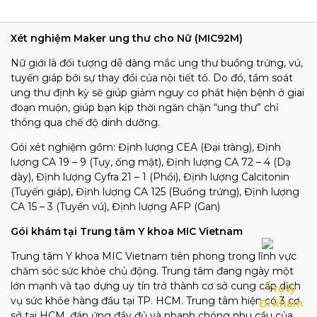
Xét nghiệm Maker ung thư cho Nữ (MIC92M)
Nữ giới là đối tượng dễ dàng mắc ung thư buồng trứng, vú,
tuyến giáp bởi sự thay đổi của nội tiết tố. Do đó, tầm soát
ung thư định kỳ sẽ giúp giảm nguy cơ phát hiện bệnh ở giai
đoạn muộn, giúp bạn kịp thời ngăn chặn “ung thư” chỉ
thông qua chế độ dinh dưỡng.
Gói xét nghiệm gồm: Định lượng CEA (Đại tràng), Định
lượng CA 19 – 9 (Tụy, ống mật), Định lượng CA 72 – 4 (Dạ
dày), Định lượng Cyfra 21 – 1 (Phổi), Định lượng Calcitonin
(Tuyến giáp), Định lượng CA 125 (Buồng trứng), Định lượng
CA 15 – 3 (Tuyến vú), Định lượng AFP (Gan)
Gói khám tại Trung tâm Y khoa MIC Vietnam
Trung tâm Y khoa MIC Vietnam tiên phong trong lĩnh vực
chăm sóc sức khỏe chủ động. Trung tâm đang ngày một
lớn mạnh và tạo dựng uy tín trở thành cơ sở cung cấp dịch
Trợ lý

vụ sức khỏe hàng đầu tại TP. HCM. Trung tâm hiện có 3 cơ
Đi khám
sở tại HCM, đáp ứng đầy đủ và nhanh chóng nhu cầu của