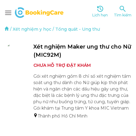
Lịch hẹn
Tìm kiếm
/
Xét nghiệm y học
/
Tổng quát
-
Ung thư
Xét nghiệm Maker ung thư cho Nữ 
(MIC92M)
CHƯA HỖ TRỢ ĐẶT KHÁM
Gói xét nghiệm gồm 8 chỉ số xét nghiệm tầm 
soát ung thư dành cho Nữ giúp kịp thời phát 
hiện và ngăn chặn các dấu hiệu gây ung thư, 
đặc biệt là các bệnh lý ung thư đặc trưng của 
phụ nữ như buồng trứng, tử cung, tuyến giáp.

Gói khám tại Trung tâm Y khoa MIC Vietnam
Thành phố Hồ Chí Minh