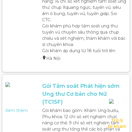
năng; 16 chỉ số xét nghiệm tầm soát ung 
thư; chụp Xquang ngực, tuyến vú; siêu 
âm ổ bụng, tuyến vú, tuyến giáp; Soi 
CTC.

Gói khám phù hợp tầm soát ung thư 
tuyến vú chuyên sâu thông qua chụp 
chiếu và xét nghiệm, thăm khám với bác 
sĩ chuyên khoa.

Gói khám áp dụng từ 18 tuổi trở lên 
Hà Nội
Gói Tầm soát Phát hiện sớm 
Ung thư Cơ bản cho Nữ 
(TC15F)
Xem thêm
Gói khám bao gồm: Khám Ung bướu, 
Phụ khoa; 12 chỉ số xét nghiệm chức 
Trợ lý

năng cơ thể; 9 chỉ số xét nghiệm tầm 
Đi khám
soát ung thư tổng thể các bộ phận và 