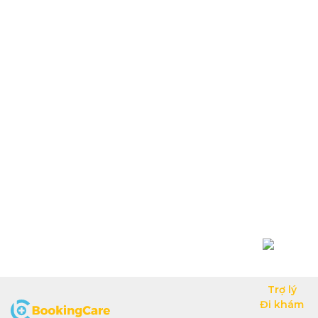
Trợ lý

Đi khám