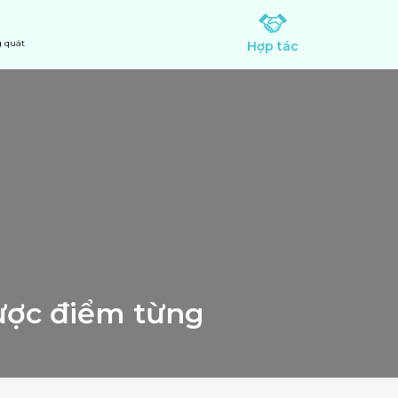
 quát
Hợp tác
ược điểm từng 