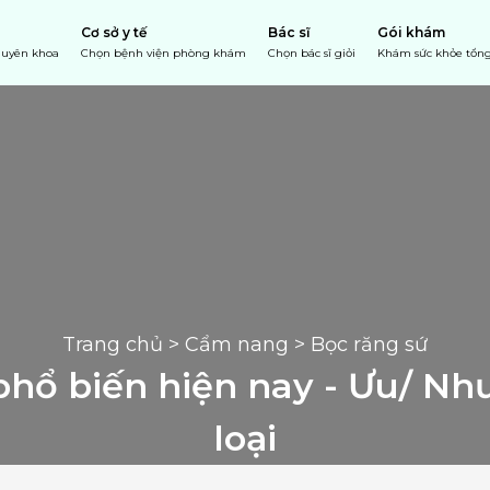
Cơ sở y tế
Bác sĩ
Gói khám
chuyên khoa
Chọn bệnh viện phòng khám
Chọn bác sĩ giỏi
Khám sức khỏe tổng
Trang chủ
 > 
Cẩm nang
 > Bọc răng sứ
 phổ biến hiện nay - Ưu/ Nh
loại