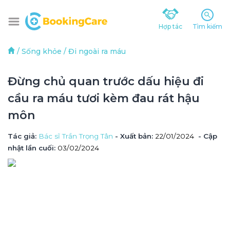
Hợp tác
Tìm kiếm
/
Sống khỏe
/
Đi ngoài ra máu
Đừng chủ quan trước dấu hiệu đi 
cầu ra máu tươi kèm đau rát hậu 
môn
Tác giả
: 
Bác sĩ Trần Trọng Tân
 - Xuất bản: 
22/01/2024
- Cập 
nhật lần cuối:
03/02/2024