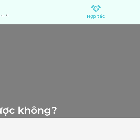
 quát
Hợp tác
được không?