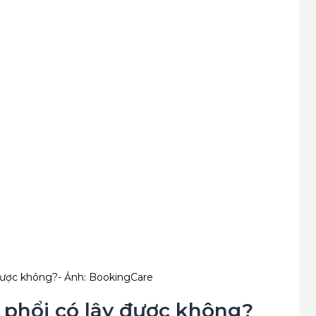
được không?- Ảnh: BookingCare
 phổi có lây được không?