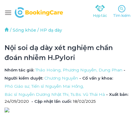
Hợp tác
Tìm kiếm
/
Sống khỏe
/
HP dạ dày
Nội soi dạ dày xét nghiệm chẩn 
đoán nhiễm H.Pylori
Nhóm tác giả
: 
Thảo Hoàng, 
Phương Nguyễn, 
Dung Phan
 - 
Người kiểm duyệt
: 
Chương Nguyễn
 - Cố vấn y khoa
: 
Phó Giáo sư, Tiến sĩ Nguyễn Mai Hồng, 
Bác sĩ Nguyễn Dương Nhật Thi, 
Ts.Bs. Vũ Thái Hà
 - Xuất bản: 
24/09/2020
- Cập nhật lần cuối:
18/02/2025