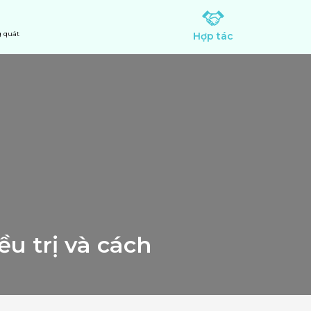
 quát
Hợp tác
u trị và cách 