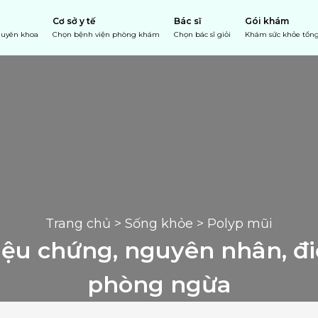
Cơ sở y tế
Bác sĩ
Gói khám
chuyên khoa
Chọn bệnh viện phòng khám
Chọn bác sĩ giỏi
Khám sức khỏe tổng
Trang chủ
 > 
Sống khỏe
 > Polyp mũi
iệu chứng, nguyên nhân, điề
phòng ngừa