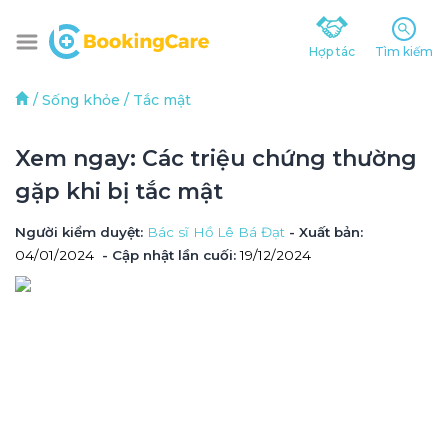
Hợp tác
Tìm kiếm
/
Sống khỏe
/
Tắc mật
Xem ngay: Các triệu chứng thường 
gặp khi bị tắc mật
Người kiểm duyệt
: 
Bác sĩ Hồ Lê Bá Đạt
 - Xuất bản: 
04/01/2024
- Cập nhật lần cuối:
19/12/2024