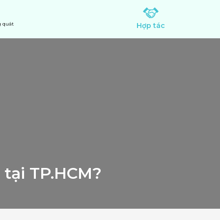
 quát
Hợp tác
 tại TP.HCM? 