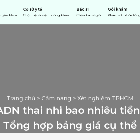
Cơ sở y tế
Bác sĩ
Gói khám
chuyên khoa
Chọn bệnh viện phòng khám
Chọn bác sĩ giỏi
Khám sức khỏe tổng
Trang chủ
 > 
Cẩm nang
 > Xét nghiệm TPHCM
DN thai nhi bao nhiêu tiền
Tổng hợp bảng giá cụ thể