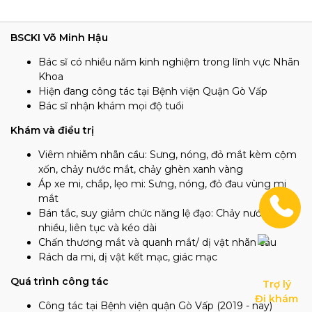
BSCKI Võ Minh Hậu
Bác sĩ có nhiều năm kinh nghiệm trong lĩnh vực Nhãn
Khoa
Hiện đang công tác tại Bệnh viện Quận Gò Vấp
Bác sĩ nhận khám mọi độ tuổi
Khám và điều trị
Viêm nhiễm nhãn cầu: Sưng, nóng, đỏ mắt kèm cộm
xốn, chảy nước mắt, chảy ghèn xanh vàng
Áp xe mi, chắp, lẹo mi: Sưng, nóng, đỏ đau vùng mi
mắt
Bán tắc, suy giảm chức năng lệ đạo: Chảy nước mắt
nhiều, liên tục và kéo dài
Chấn thương mắt và quanh mắt/ dị vật nhãn cầu
Rách da mi, dị vật kết mạc, giác mạc
Quá trình công tác
Trợ lý

Đi khám
Công tác tại Bệnh viện quận Gò Vấp (2019 - nay)