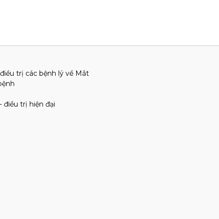
iều trị các bệnh lý về Mắt
 bệnh
iều trị hiện đại
n