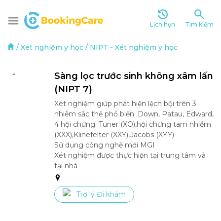
Lịch hẹn
Tìm kiếm
/
Xét nghiệm y học
/
NIPT
-
Xét nghiệm y học
Sàng lọc trước sinh không xâm lấn 
(NIPT 7)
Xét nghiệm giúp phát hiện lệch bội trên 3 
nhiễm sắc thể phổ biến: Down, Patau, Edward, 
4 hội chứng: Tuner (XO),hội chứng tam nhiễm 
(XXX),Klinefelter (XXY),Jacobs (XYY)

Sử dụng công nghệ mới MGI

Xét nghiệm được thực hiện tại trung tâm và 
tại nhà 
Trợ lý Đi khám