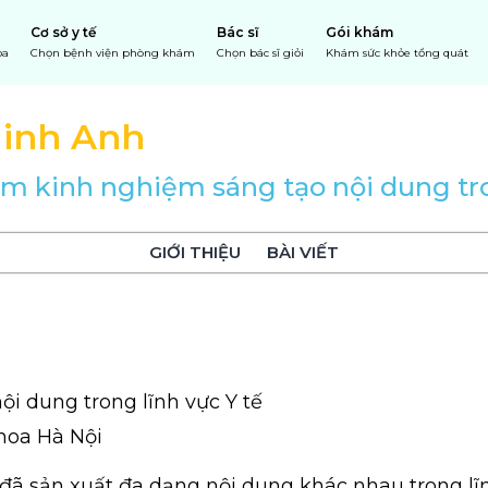
Cơ sở y tế
Bác sĩ
Gói khám
oa
Chọn bệnh viện phòng khám
Chọn bác sĩ giỏi
Khám sức khỏe tổng quát
inh Anh
m kinh nghiệm sáng tạo nội dung tro
GIỚI THIỆU
BÀI VIẾT
i dung trong lĩnh vực Y tế
hoa Hà Nội
đã sản xuất đa dạng nội dung khác nhau trong lĩ