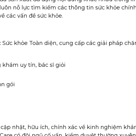
ôi luôn nỗ lực tìm kiếm các thông tin sức khỏe chí
về các vấn đề sức khỏe.
 Sức khỏe Toàn diện, cung cấp các giải pháp ch
khám uy tín, bác sĩ giỏi
ọn gói
cập nhật, hữu ích, chính xác về kinh nghiệm khám,
re có đội ngũ cố vấn, kiểm duyệt thường xuyên, 