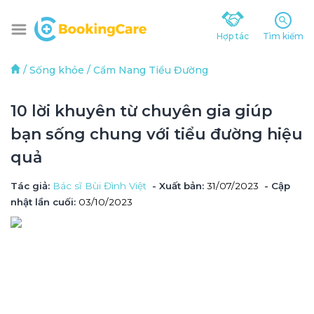
Hợp tác
Tìm kiếm
/
Sống khỏe
/
Cẩm Nang Tiểu Đường
10 lời khuyên từ chuyên gia giúp 
bạn sống chung với tiểu đường hiệu 
quả 
Tác giả
: 
Bác sĩ Bùi Đình Việt 
 - Xuất bản: 
31/07/2023
- Cập 
nhật lần cuối:
03/10/2023