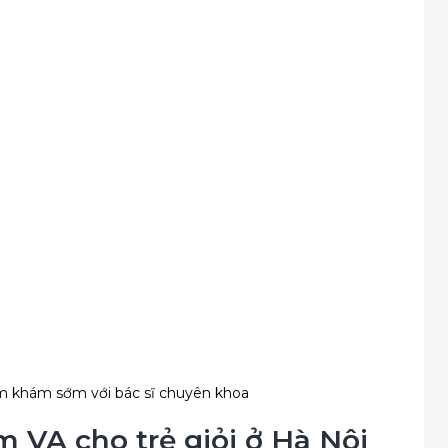
m khám sớm với bác sĩ chuyên khoa 
 VA cho trẻ giỏi ở Hà Nội 