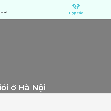
 quát
Hợp tác
14 bác sĩ khám chữa viêm VA cho trẻ giỏi ở Hà Nội 