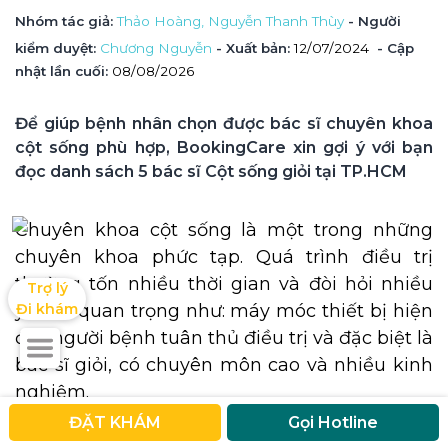
Nhóm tác giả
: 
Thảo Hoàng, 
Nguyễn Thanh Thùy
 - Người 
kiểm duyệt
: 
Chương Nguyễn
 - Xuất bản: 
12/07/2024
- Cập 
nhật lần cuối:
08/08/2026
Để giúp bệnh nhân chọn được bác sĩ chuyên khoa 
cột sống phù hợp, BookingCare xin gợi ý với bạn 
đọc danh sách 5 bác sĩ Cột sống giỏi tại TP.HCM
Chuyên khoa cột sống là một trong những
chuyên khoa phức tạp. Quá trình điều trị
thường tốn nhiều thời gian và đòi hỏi nhiều
Trợ lý

Đi khám
yếu tố quan trọng như: máy móc thiết bị hiện
đại, người bệnh tuân thủ điều trị và đặc biệt là
bác sĩ giỏi, có chuyên môn cao và nhiều kinh
nghiệm.
ĐẶT KHÁM
Gọi Hotline
Việc tìm hiểu về bác sĩ chuyên khoa Cột sống