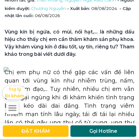
Nhóm tác giả
: 
Thảo Hoàng, 
Nguyễn Nga, 
Kiều Oanh
 - Người 
kiểm duyệt
: 
Chương Nguyễn
 - Xuất bản: 
08/08/2024
- Cập 
nhật lần cuối:
06/08/2026
Vùng kín bị ngứa, có mùi, nổi hạt,... là những dấu 
hiệu cho thấy chị em cần thăm khám sản phụ khoa. 
Vậy khám vùng kín ở đâu tốt, uy tín, riêng tư? Tham 
khảo trong bài viết dưới đây.
Chị em phụ nữ có thể gặp các vấn đề liên
quan tới vùng kín như nhiễm trùng, nấm,
viêm âm đạo,... Tuy nhiên, nhiều chị em vẫn
Trợ lý

Đi khám
còn ngại ngùng khi đi khám khiến tình trạng
bệnh kéo dài dai dẳng. Tình trạng viêm
nhiễm mạn tính lâu ngày, tái đi tái lại nhiều
lần có thể gây ung thư cổ tử cung, ung thư
buồng trứng.
ĐẶT KHÁM
Gọi Hotline