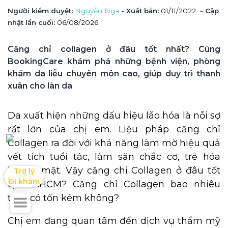
Người kiểm duyệt
: 
Nguyễn Nga
 - Xuất bản: 
01/11/2022
- Cập 
nhật lần cuối:
06/08/2026
Căng chỉ collagen ở đâu tốt nhất? Cùng 
BookingCare khám phá những bệnh viện, phòng 
khám da liễu chuyên môn cao, giúp duy trì thanh 
xuân cho làn da
Da xuất hiện những dấu hiệu lão hóa là nỗi sợ
rất lớn của chị em. Liệu pháp căng chỉ
Collagen ra đời với khả năng làm mờ hiệu quả
vết tích tuổi tác, làm săn chắc cơ, trẻ hóa
khuôn mặt. Vậy căng chỉ Collagen ở đâu tốt
Trợ lý

Đi khám
tại TP.HCM? Căng chỉ Collagen bao nhiêu
tiền, có tốn kém không?
Chị em đang quan tâm đến dịch vụ thẩm mỹ