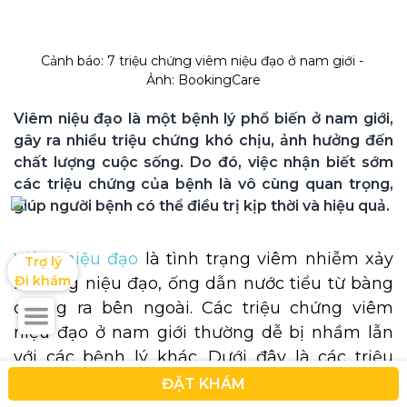
Cảnh báo: 7 triệu chứng viêm niệu đạo ở nam giới - 
Ảnh: BookingCare
Viêm niệu đạo là một bệnh lý phổ biến ở nam giới, 
gây ra nhiều triệu chứng khó chịu, ảnh hưởng đến 
chất lượng cuộc sống. Do đó, việc nhận biết sớm 
các triệu chứng của bệnh là vô cùng quan trọng, 
Viêm niệu đạo
là tình trạng viêm nhiễm xảy
Trợ lý

Đi khám
ra trong niệu đạo, ống dẫn nước tiểu từ bàng
quang ra bên ngoài. Các triệu chứng viêm
niệu đạo ở nam giới thường dễ bị nhầm lẫn
với các bệnh lý khác. Dưới đây là các triệu
chứng viêm niệu đạo ở nam giới để người
ĐẶT KHÁM
bệnh có thể nhận biết và điều trị bệnh kịp