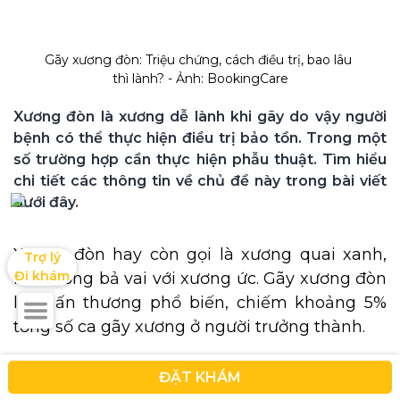
Gãy xương đòn: Triệu chứng, cách điều trị, bao lâu 
thì lành? - Ảnh: BookingCare
Xương đòn là xương dễ lành khi gãy do vậy người 
bệnh có thể thực hiện điều trị bảo tồn. Trong một 
số trường hợp cần thực hiện phẫu thuật. Tìm hiểu 
chi tiết các thông tin về chủ đề này trong bài viết 
dưới đây. 
Xương đòn hay còn gọi là xương quai xanh,
Trợ lý

Đi khám
nối xương bả vai với xương ức. Gãy xương đòn
là chấn thương phổ biến, chiếm khoảng 5%
tổng số ca gãy xương ở người trưởng thành.
Nội dung bài viết dưới đây sẽ giải đáp cho
ĐẶT KHÁM
người bệnh, người nhà các câu hỏi về triệu