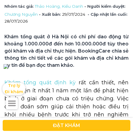
Nhóm tác giả
: 
Thảo Hoàng, 
Kiều Oanh
 - Người kiểm duyệt
: 
Chương Nguyễn
 - Xuất bản: 
29/07/2024
- Cập nhật lần cuối:
28/07/2026
Khám tổng quát ở Hà Nội có chi phí dao động từ 
khoảng 1.000.000đ đến hơn 10.000.000đ tùy theo 
gói khám và địa chỉ thực hiện. BookingCare chia sẻ 
thông tin chi tiết về các gói khám và địa chỉ khám 
uy tín để bạn đọc tham khảo.
Khám tổng quát định kỳ
rất cần thiết, nên
Trợ lý

thực hiện ít nhất 1 năm một lần để phát hiện
Đi khám
bệnh ở giai đoạn chưa có triệu chứng. Việc
chẩn đoán sớm giúp cải thiện hoặc điều trị
khỏi nhiều bệnh trước khi trở nên nghiêm
trọng.
ĐẶT KHÁM