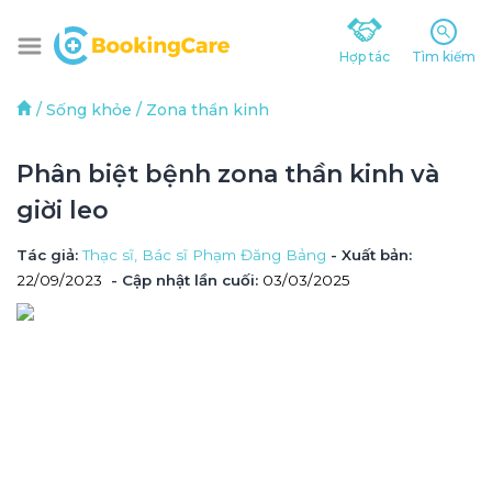
Hợp tác
Tìm kiếm
/
Sống khỏe
/
Zona thần kinh
Phân biệt bệnh zona thần kinh và 
giời leo
Tác giả
: 
Thạc sĩ, Bác sĩ Phạm Đăng Bảng
 - Xuất bản: 
22/09/2023
- Cập nhật lần cuối:
03/03/2025