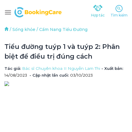
Hợp tác
Tìm kiếm
/
Sống khỏe
/
Cẩm Nang Tiểu Đường
Tiểu đường tuýp 1 và tuýp 2: Phân 
biệt để điều trị đúng cách
Tác giả
: 
Bác sĩ Chuyên khoa II Nguyễn Lam Thi
 - Xuất bản: 
14/08/2023
- Cập nhật lần cuối:
03/10/2023