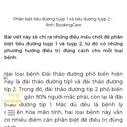
Phân biệt tiểu đường tuýp 1 và tiểu đường tuýp 2 - 
Ảnh: BookingCare
Bài viết này sẽ chỉ ra những điều mấu chốt để phân 
biệt tiểu đường tuýp 1 và tuýp 2, từ đó có những 
phương hướng điều trị đúng cách cho mỗi loại 
Hai loại bệnh Đái tháo đường phổ biến hiện
nay là đái tháo đường típ1 và đái tháo đường
típ 2. Trong đó, đái tháo đường típ 2 phổ biến
Trợ lý

hơn với gần 90% người mắc phải, còn lại là đái
Đi khám
tháo đường típ 1. Mặc dù đều là bệnh lý
chuyển hóa mãn tính, hai loại bệnh này vẫn
có nhiều điểm cần phân biệt để điều trị đúng