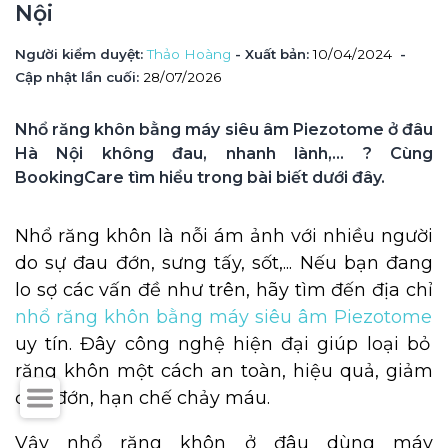
Nội
Người kiểm duyệt
: 
Thảo Hoàng
 - Xuất bản: 
10/04/2024
- 
Cập nhật lần cuối:
28/07/2026
Nhổ răng khôn bằng máy siêu âm Piezotome ở đâu 
Hà Nội không đau, nhanh lành,... ? Cùng 
BookingCare tìm hiểu trong bài biết dưới đây.
Nhổ răng khôn là nỗi ám ảnh với nhiều người
do sự đau đớn, sưng tấy, sốt,...
Nếu bạn đang
lo sợ các vấn đề như trên, hãy tìm đến địa chỉ
nhổ răng khôn bằng máy siêu âm Piezotome
uy tín. Đây
công nghệ hiện đại giúp loại bỏ
răng khôn một cách an toàn, hiệu quả, giảm
đau đớn, hạn chế chảy máu.
Vậy nhổ răng khôn ở đâu dùng máy