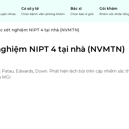
Cơ sở y tế
Bác sĩ
Gói khám
chuyên khoa
Chọn bệnh viện phòng khám
Chọn bác sĩ giỏi
Khám sức khỏe tổng
ọc xét nghiệm NIPT 4 tại nhà (NVMTN)
 nghiệm NIPT 4 tại nhà (NVMTN)
Patau, Edwards, Down. Phát hiện lệch bội trên cặp nhiễm sắc thể 
 MGI
