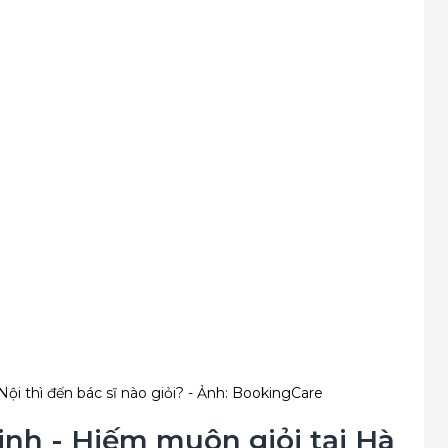
i thì đến bác sĩ nào giỏi? - Ảnh: BookingCare
inh - Hiếm muộn giỏi tại Hà 