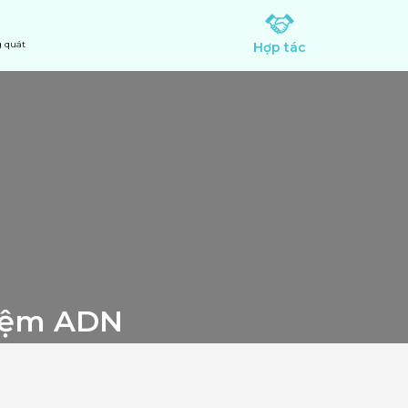
 quát
Hợp tác
hiệm ADN