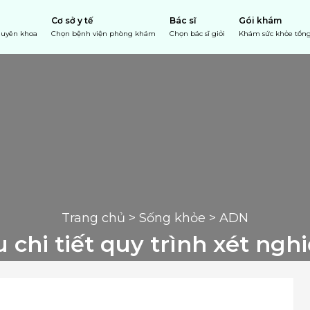
Cơ sở y tế
Bác sĩ
Gói khám
chuyên khoa
Chọn bệnh viện phòng khám
Chọn bác sĩ giỏi
Khám sức khỏe tổng
Trang chủ
 > 
Sống khỏe
 > ADN
u chi tiết quy trình xét ng