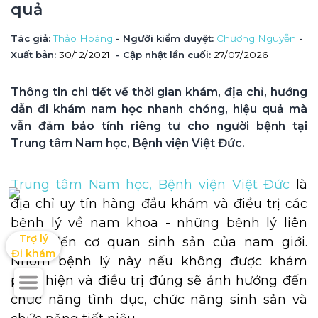
quả
Tác giả
: 
Thảo Hoàng
 - Người kiểm duyệt
: 
Chương Nguyễn
 - 
Xuất bản: 
30/12/2021
- Cập nhật lần cuối:
27/07/2026
Thông tin chi tiết về thời gian khám, địa chỉ, hướng 
dẫn đi khám nam học nhanh chóng, hiệu quả mà 
vẫn đảm bảo tính riêng tư cho người bệnh tại 
Trung tâm Nam học, Bệnh viện Việt Đức.
Trung tâm Nam học, Bệnh viện Việt Đức
là
địa chỉ uy tín hàng đầu khám và điều trị các
bệnh lý về nam khoa - những bệnh lý liên
Trợ lý

quan đến cơ quan sinh sản của nam giới.
Đi khám
Nhóm bệnh lý này nếu không được khám
phát hiện và điều trị đúng sẽ ảnh hưởng đến
chức năng tình dục, chức năng sinh sản và