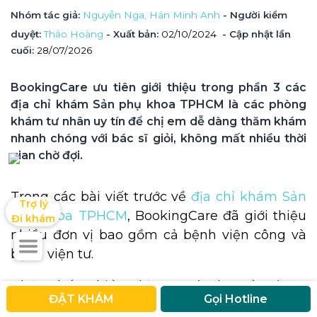
Nhóm tác giả
: 
Nguyễn Nga, 
Hán Minh Anh
 - Người kiểm 
duyệt
: 
Thảo Hoàng
 - Xuất bản: 
02/10/2024
- Cập nhật lần 
cuối:
28/07/2026
BookingCare ưu tiên giới thiệu trong phần 3 các 
địa chỉ khám Sản phụ khoa TPHCM là các phòng 
khám tư nhân uy tín để chị em dễ dàng thăm khám 
nhanh chóng với bác sĩ giỏi, không mất nhiều thời 
gian chờ đợi.
Trong các bài viết trước về
địa chỉ khám Sản
Trợ lý

phụ khoa TPHCM
, BookingCare đã giới thiệu
Đi khám
nhiều đơn vị bao gồm cả bệnh viện công và
bệnh viện tư.
Nhận thấy nhiều chị em có nhu cầu thăm
ĐẶT KHÁM
Gọi Hotline
khám tại các phòng khám sản phụ khoa tư