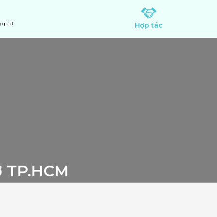
 quát
Hợp tác
ở TP.HCM