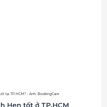
ốt tại TP.HCM? - Ảnh: BookingCare
nh Hen tốt ở TP.HCM