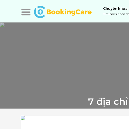
Chuyên khoa
Tìm bác sĩ theo 
7 địa c