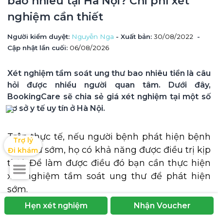
bao nhiêu tại Hà Nội? Chi phí xét 
nghiệm cần thiết
Người kiểm duyệt
: 
Nguyễn Nga
 - Xuất bản: 
30/08/2022
- 
Cập nhật lần cuối:
06/08/2026
Xét nghiệm tầm soát ung thư bao nhiêu tiền là câu 
hỏi được nhiều người quan tâm. Dưới đây, 
BookingCare sẽ chia sẻ giá xét nghiệm tại một số 
cơ sở y tế uy tín ở Hà Nội.
Trên thực tế, nếu người bệnh phát hiện bệnh
Trợ lý

ung thư sớm, họ có khả năng được điều trị kịp
Đi khám
thời. Để làm được điều đó bạn cần thực hiện
xét nghiệm tầm soát ung thư để phát hiện
sớm.
Hẹn xét nghiệm
Nhận Voucher
Trong nội dung bài viết này, BookingCare chia