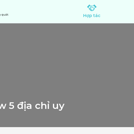
 quát
Hợp tác
 5 địa chỉ uy 