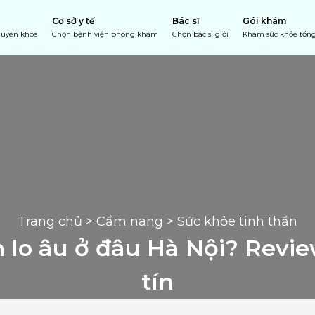
Cơ sở y tế
Bác sĩ
Gói khám
chuyên khoa
Chọn bệnh viện phòng khám
Chọn bác sĩ giỏi
Khám sức khỏe tổng
Trang chủ
 > 
Cẩm nang
 > Sức khỏe tinh thần
 lo âu ở đâu Hà Nội? Review
tín