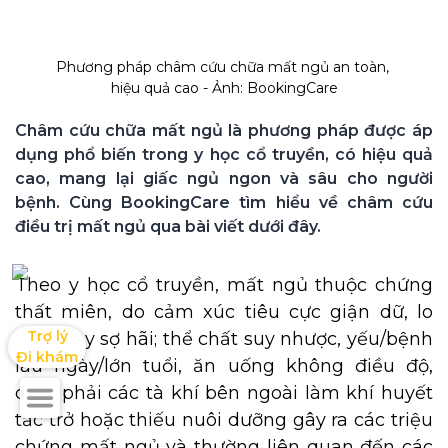
Phương pháp châm cứu chữa mất ngủ an toàn, 
hiệu quả cao - Ảnh: BookingCare
Châm cứu chữa mất ngủ là phương pháp được áp 
dụng phổ biến trong y học cổ truyền, có hiệu quả 
cao, mang lại giấc ngủ ngon và sâu cho người 
bệnh. Cùng BookingCare tìm hiểu về châm cứu 
điều trị mất ngủ qua bài viết dưới đây. 
Theo y học cổ truyền, mất ngủ thuộc chứng
thất miên, do cảm xúc tiêu cực giận dữ, lo
Trợ lý

nghĩ hay sợ hãi; thể chất suy nhược, yếu/bệnh
Đi khám
lâu ngày/lớn tuổi, ăn uống không điều độ,
cảm phải các tà khí bên ngoài làm khí huyết
tắc trở hoặc thiếu nuôi dưỡng gây ra các triệu
chứng mất ngủ và thường liên quan đến các